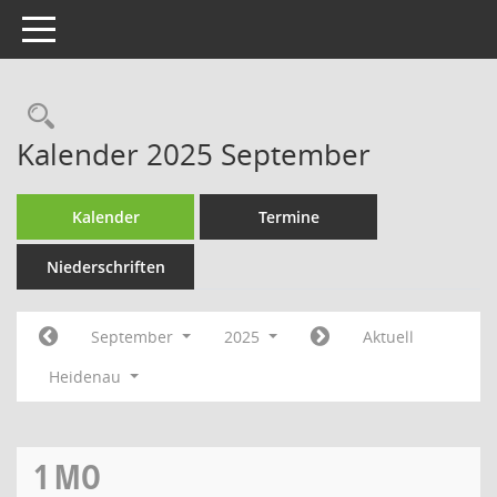
Toggle navigation
Rechercheauswahl
Kalender 2025 September
Kalender
Termine
Niederschriften
September
2025
Aktuell
Heidenau
1
MO