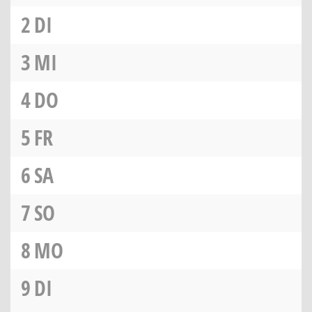
2
DI
3
MI
4
DO
5
FR
6
SA
7
SO
8
MO
9
DI