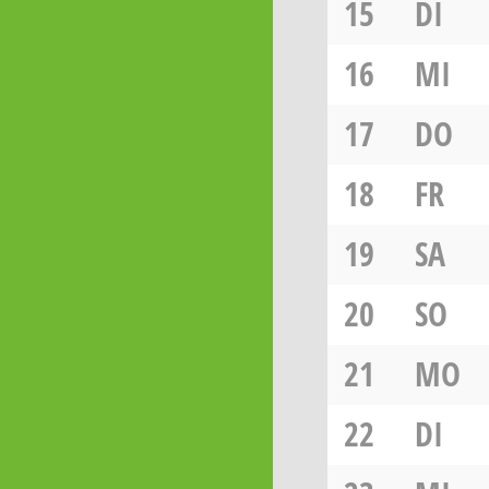
15
DI
16
MI
17
DO
18
FR
19
SA
20
SO
21
MO
22
DI