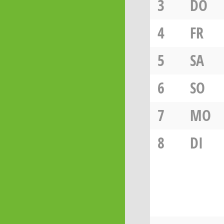
3
DO
4
FR
5
SA
6
SO
7
MO
8
DI