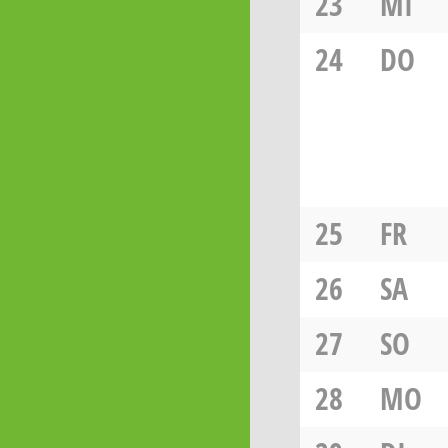
23
MI
24
DO
25
FR
26
SA
27
SO
28
MO