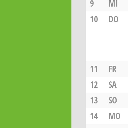
9
MI
10
DO
11
FR
12
SA
13
SO
14
MO