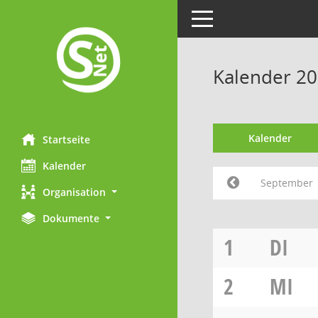
Toggle navigation
Kalender 2
Kalender
Startseite
Kalender
September
Organisation
Dokumente
1
DI
2
MI