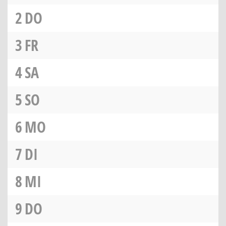
2
DO
3
FR
4
SA
5
SO
6
MO
7
DI
8
MI
9
DO