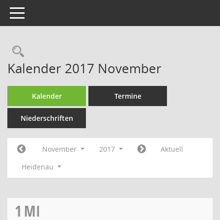
Toggle navigation
Rechercheauswahl
Kalender 2017 November
Kalender
Termine
Niederschriften
November
2017
Aktuell
Heidenau
1
MI