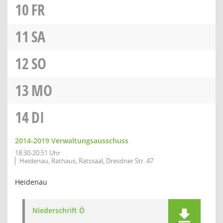
10
FR
11
SA
12
SO
13
MO
14
DI
2014-2019 Verwaltungsausschuss
18:30-20:51 Uhr
Heidenau, Rathaus, Ratssaal, Dresdner Str. 47
Heidenau
Niederschrift Ö