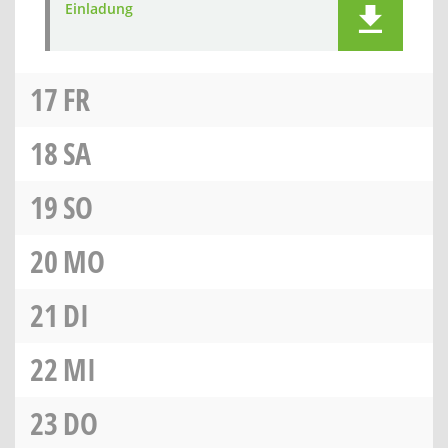
Einladung
17
FR
18
SA
19
SO
20
MO
21
DI
22
MI
23
DO