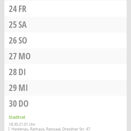
24
FR
25
SA
26
SO
27
MO
28
DI
29
MI
30
DO
Stadtrat
18:30-21:01 Uhr
Heidenau, Rathaus, Ratssaal, Dresdner Str. 47