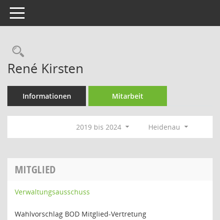
Toggle navigation
Rechercheauswahl
René Kirsten
Informationen
Mitarbeit
2019 bis 2024
Heidenau
MITGLIED
Verwaltungsausschuss
Wahlvorschlag BOD Mitglied-Vertretung