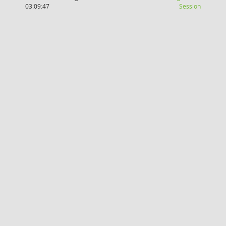
(Wird in
03:09:47
Session