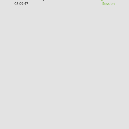
(Wird in
03:09:47
Session