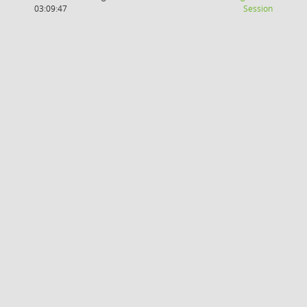
(Wird in
03:09:47
Session