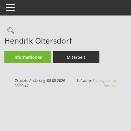
Toggle navigation
Rechercheauswahl
Hendrik Oltersdorf
Informationen
Mitarbeit
Letzte Änderung: 08.08.2026
Software:
Sitzungsdienst
(Wird in
03:09:47
Session