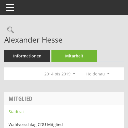
Toggle navigation
Rechercheauswahl
Alexander Hesse
Informationen
Mitarbeit
2014 bis 2019
Heidenau
MITGLIED
Stadtrat
Wahlvorschlag CDU Mitglied