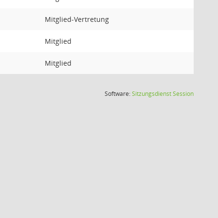
Mitglied-Vertretung
Mitglied
Mitglied
(Wird in
Software:
Sitzungsdienst
Session