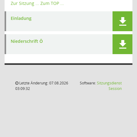
Zur Sitzung ...
Zum TOP ...
Einladung
Niederschrift Ö
Letzte Änderung: 07.08.2026
Software:
Sitzungsdienst
(Wird in
03:09:32
Session