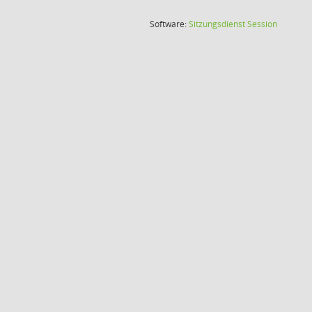
(Wird in
Software:
Sitzungsdienst
Session