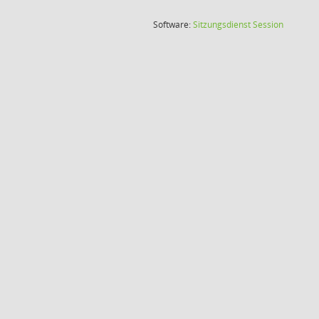
(Wird in
Software:
Sitzungsdienst
Session