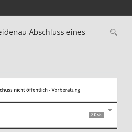
eidenau Abschluss eines
Rec
uss nicht öffentlich - Vorberatung
2 Dok.