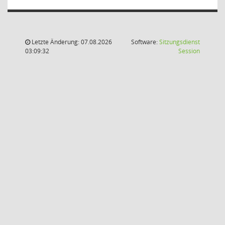
Letzte Änderung: 07.08.2026
Software:
Sitzungsdienst
(Wird in
03:09:32
Session