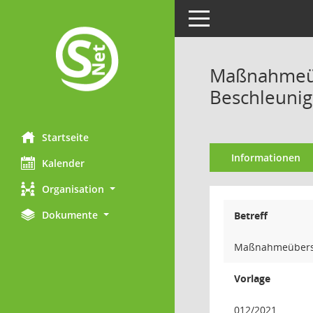
Toggle navigation
Maßnahmeübe
Beschleuni
Startseite
Informationen
Kalender
Organisation
Dokumente
Betreff
Maßnahmeübersic
Vorlage
012/2021