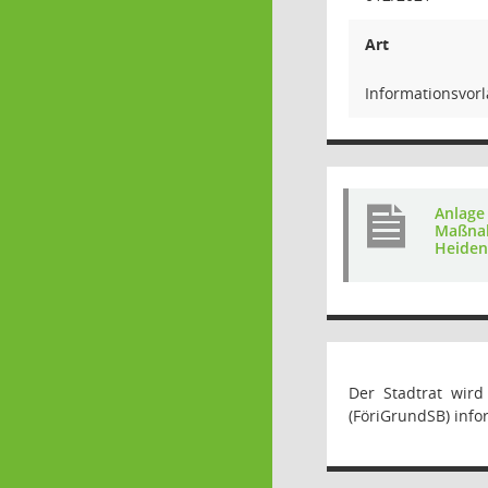
Art
Informationsvor
Anlage
Maßnah
Heide
Der Stadtrat wir
(FöriGrundSB) infor