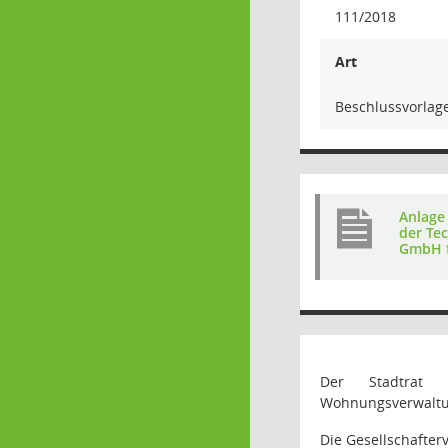
111/2018
Art
Beschlussvorlag
Anlage
der Te
GmbH f
Der Stadtrat 
Wohnungsverwaltun
Die Gesellschafte