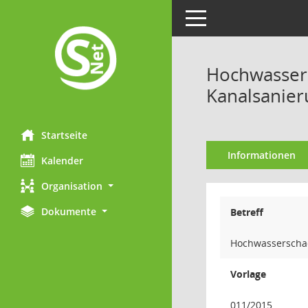
Toggle navigation
Hochwassers
Kanalsanier
Startseite
Informationen
Kalender
Organisation
Dokumente
Betreff
Hochwasserschad
Vorlage
011/2015