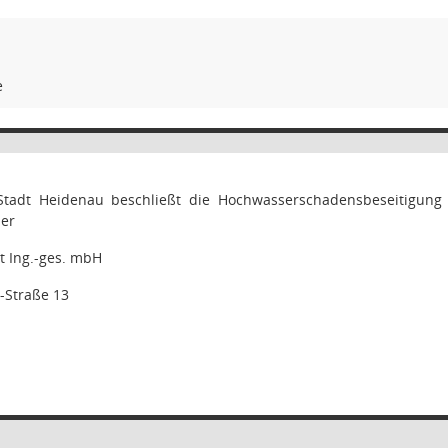
e
Stadt Heidenau beschließt die Hochwasserschadensbeseitigung
er
t Ing.-ges. mbH
r-Straße 13