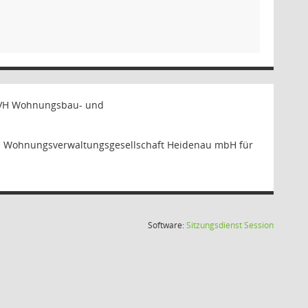
 WVH Wohnungsbau- und
d Wohnungsverwaltungsgesellschaft Heidenau mbH für
(Wird in
Software:
Sitzungsdienst
Session