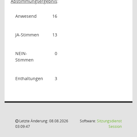
Abstimmungsergebnis
:
Anwesend
16
JA-Stimmen
13
NEIN-
0
Stimmen
Enthaltungen
3
Letzte Änderung: 08.08.2026
Software:
Sitzungsdienst
(Wird in
03:09:47
Session