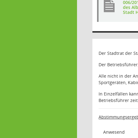
006/20
des Al
Stadt 
Der Stadtrat der S
Der Betriebsführe
Alle nicht in der 
Sportgeräten, Kabi
In Einzelfällen ka
Betriebsführer zei
Abstimmungsergeb
Anwesend