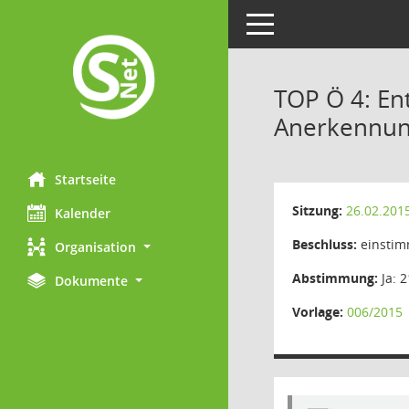
Toggle navigation
TOP Ö 4: En
Anerkennun
Startseite
Sitzung:
26.02.201
Kalender
Beschluss:
einstim
Organisation
Abstimmung:
Ja: 2
Dokumente
Vorlage:
006/2015