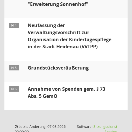
"Erweiterung Sonnenhof"
Neufassung der
N 4
Verwaltungsvorschrift zur
Organisation der Kindertagespflege
in der Stadt Heidenau (VVTPP)
Grundstücksveräußerung
N 5
Annahme von Spenden gem. § 73
N 6
Abs. 5 GemO
Letzte Änderung: 07.08.2026
Software:
Sitzungsdienst
(Wird in
03:09:32
Session