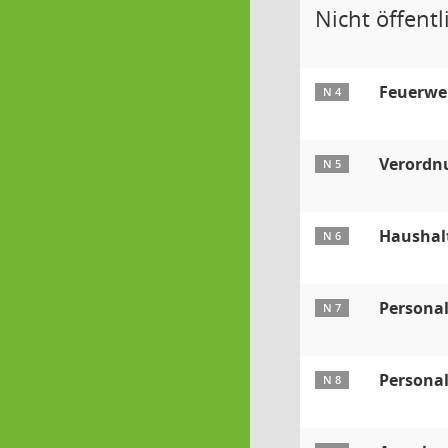
Nicht öffentli
Feuerwe
N 4
Verordnu
N 5
Haushal
N 6
Persona
N 7
Personal
N 8