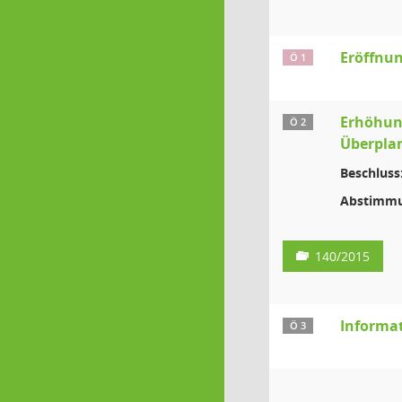
Eröffnun
Ö 1
Erhöhun
Ö 2
Überplan
Beschluss
Abstimmu
140/2015
Informa
Ö 3