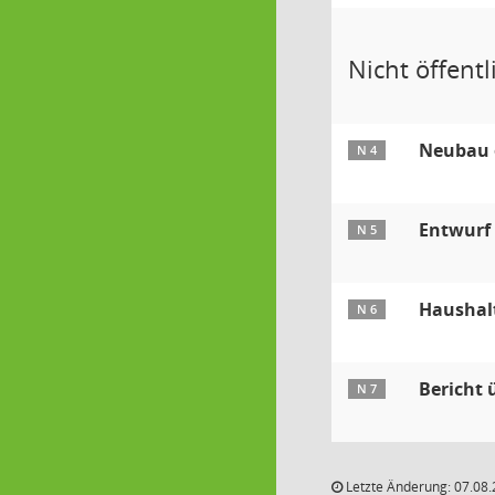
Nicht öffentli
Neubau 
N 4
Entwurf 
N 5
Haushalt
N 6
Bericht 
N 7
Letzte Änderung: 07.08.