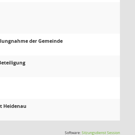
ellungnahme der Gemeinde
Beteiligung
dt Heidenau
(Wird in
Software:
Sitzungsdienst
Session