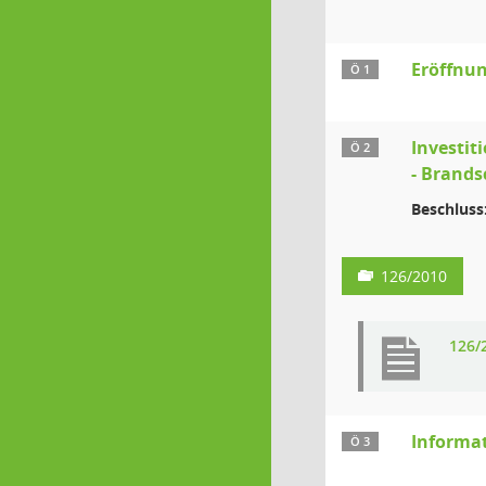
Eröffnun
Ö 1
Investit
Ö 2
- Brand
Beschluss
126/2010
126/
Informa
Ö 3