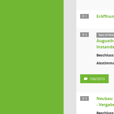
Eröffnun
Ö 1
Ö 2
NACHTRAG
Augusth
Instand
Beschluss
Abstimmu
108/2010
Neubau 
Ö 3
- Vergab
Beschluss