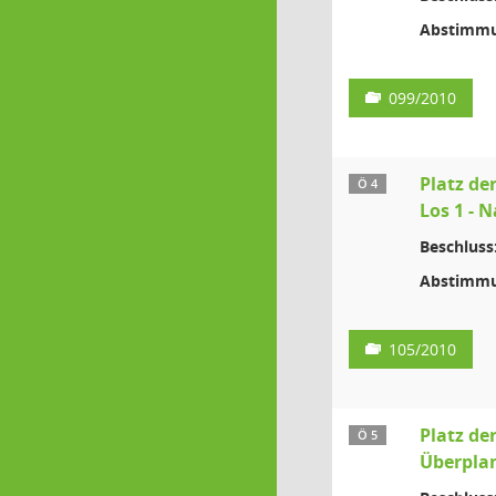
Abstimmu
099/2010
Platz de
Ö 4
Los 1 - 
Beschluss
Abstimmu
105/2010
Platz der
Ö 5
Überpla