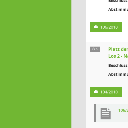
Beschluss
Abstimmu
106/2010
Platz der
Ö 6
Los 2 - 
Beschluss
Abstimmu
104/2010
106/