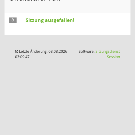
Sitzung ausgefallen!
Ö
Letzte Änderung: 08.08.2026
Software:
Sitzungsdienst
(Wird in
03:09:47
Session