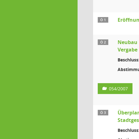
Eröffnun
Ö 1
Neubau K
Ö 2
Vergabe 
Beschluss
Abstimmu
054/2007
Überplan
Ö 3
Stadtges
Beschluss