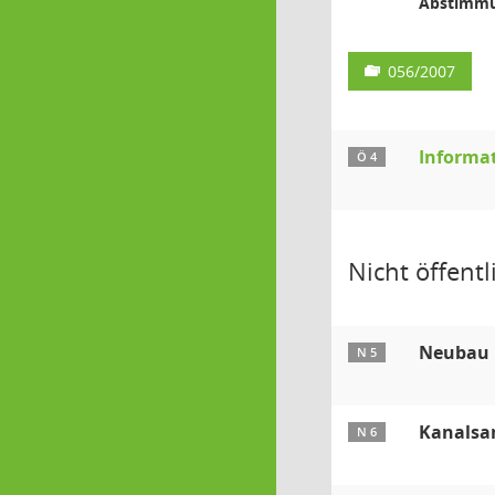
Abstimmu
056/2007
Informa
Ö 4
Nicht öffentli
Neubau 1
N 5
Kanalsan
N 6