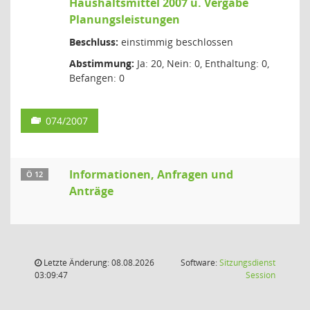
Haushaltsmittel 2007 u. Vergabe
Planungsleistungen
Beschluss:
einstimmig beschlossen
Abstimmung:
Ja: 20, Nein: 0, Enthaltung: 0,
Befangen: 0
074/2007
Informationen, Anfragen und
Ö 12
Anträge
Letzte Änderung: 08.08.2026
Software:
Sitzungsdienst
(Wird in
03:09:47
Session