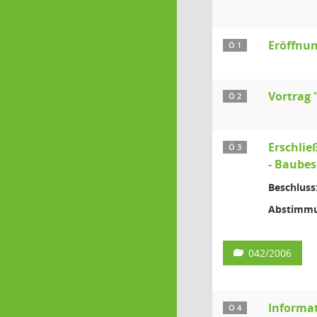
Eröffnun
Ö 1
Vortrag 
Ö 2
Erschli
Ö 3
- Baubes
Beschluss
Abstimmu
042/2006
Informa
Ö 4