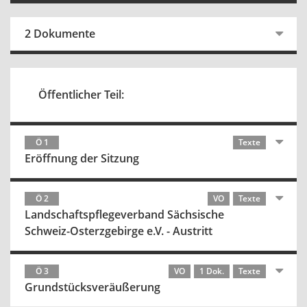
2 Dokumente
Öffentlicher Teil:
Ö 1
Texte
Eröffnung der Sitzung
Ö 2
VO
Texte
Landschaftspflegeverband Sächsische
Schweiz-Osterzgebirge e.V. - Austritt
Ö 3
VO
1 Dok.
Texte
Grundstücksveräußerung