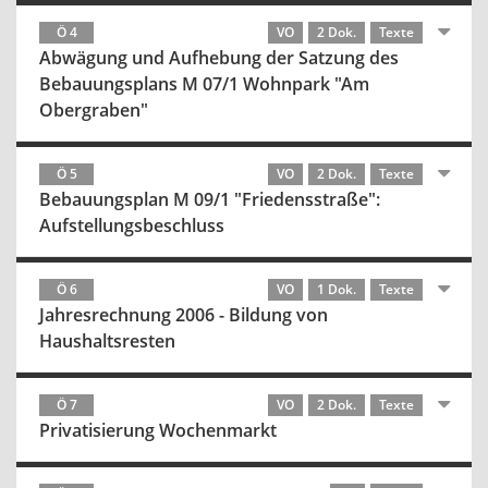
Ö 4
VO
2 Dok.
Texte
Abwägung und Aufhebung der Satzung des
Bebauungsplans M 07/1 Wohnpark "Am
Obergraben"
Ö 5
VO
2 Dok.
Texte
Bebauungsplan M 09/1 "Friedensstraße":
Aufstellungsbeschluss
Ö 6
VO
1 Dok.
Texte
Jahresrechnung 2006 - Bildung von
Haushaltsresten
Ö 7
VO
2 Dok.
Texte
Privatisierung Wochenmarkt