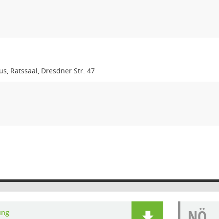
s, Ratssaal, Dresdner Str. 47
NÖ
ung