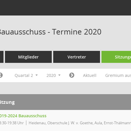
auausschuss - Termine 2020
Mitglieder
Vertreter
Sitzung
Quartal 2
2020
Aktuell
Gremium au
itzung
019-2024 Bauausschuss
8:30-19:38 Uhr
Heidenau, Oberschule J. W. v. Goethe, Aula, Ernst-Thälmann