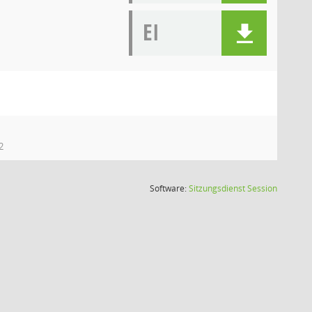
EI
2
(Wird in
Software:
Sitzungsdienst
Session