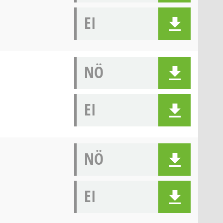
EI
NÖ
EI
NÖ
EI