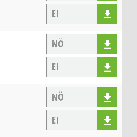
EI
NÖ
EI
NÖ
EI