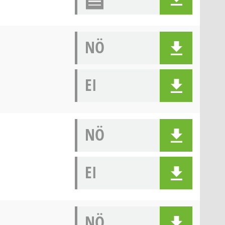
NÖ
EI
NÖ
EI
NÖ