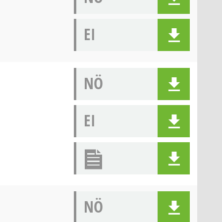
EI
NÖ
EI
NÖ