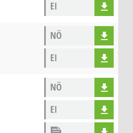
EI
NÖ
EI
NÖ
EI