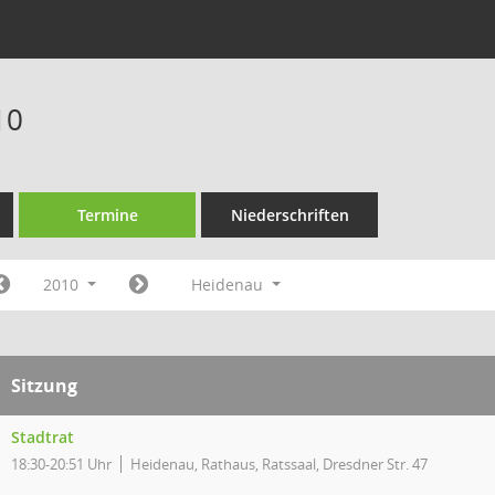
10
Termine
Niederschriften
2010
Heidenau
Sitzung
Stadtrat
18:30-20:51 Uhr
Heidenau, Rathaus, Ratssaal, Dresdner Str. 47