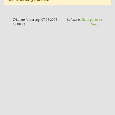
Letzte Änderung: 07.08.2026
Software:
Sitzungsdienst
(Wird in
03:09:32
Session