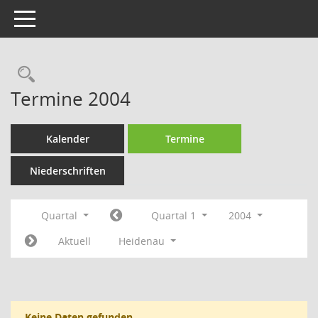
Toggle navigation
Rechercheauswahl
Termine 2004
Kalender
Termine
Niederschriften
Quartal
Quartal 1
2004
Aktuell
Heidenau
Keine Daten gefunden.