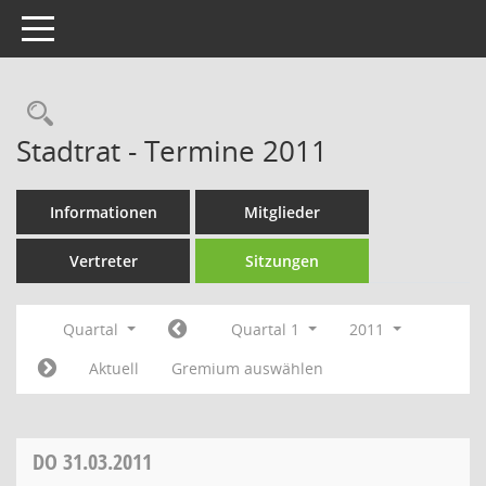
Toggle navigation
Rechercheauswahl
Stadtrat - Termine 2011
Informationen
Mitglieder
Vertreter
Sitzungen
Quartal
Quartal 1
2011
Aktuell
Gremium auswählen
DO
31.03.2011