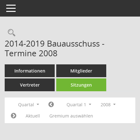
Toggle navigation
Rechercheauswahl
2014-2019 Bauausschuss -
Termine 2008
Informationen
Mitglieder
Vertreter
Sitzungen
Quartal
Quartal 1
2008
Aktuell
Gremium auswählen