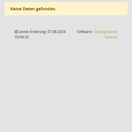
Keine Daten gefunden.
Letzte Änderung: 07.08.2026
Software:
Sitzungsdienst
(Wird in
03:09:32
Session