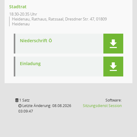
Stadtrat
18:30-20:35 Uhr
Heidenau, Rathaus, Ratssaal, Dresdner Str. 47, 01809
Heidenau
Niederschrift Ö
Einladung
1 Satz
Software:
(Wird in
Letzte Änderung: 08.08.2026
Sitzungsdienst
Session
03:09:47