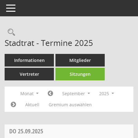
Toggle navigation
Rechercheauswahl
Stadtrat - Termine 2025
Informationen
Mitglieder
Vertreter
Sitzungen
Monat
September
2025
Aktuell
Gremium auswählen
DO
25.09.2025