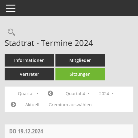
Toggle navigation
Rechercheauswahl
Stadtrat - Termine 2024
Informationen
Mitglieder
Vertreter
Sitzungen
Quartal
Quartal 4
2024
Aktuell
Gremium auswählen
DO
19.12.2024