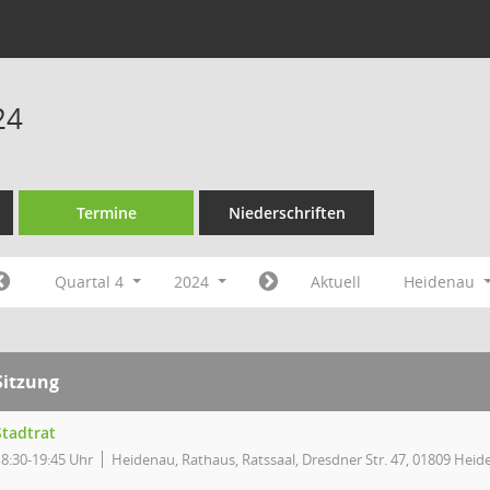
24
Termine
Niederschriften
Quartal 4
2024
Aktuell
Heidenau
Sitzung
Stadtrat
18:30-19:45 Uhr
Heidenau, Rathaus, Ratssaal, Dresdner Str. 47, 01809 Hei