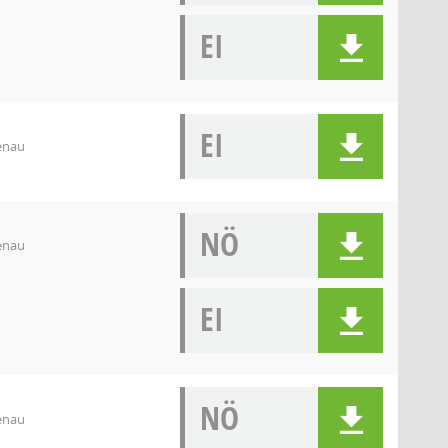
EI
EI
denau
NÖ
denau
EI
NÖ
denau