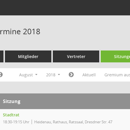
Termine 2018
Mitglieder
Vertreter
Sitzung
August
2018
Aktuell
Gremium au
Sitzung
Stadtrat
18:30-19:15 Uhr
Heidenau, Rathaus, Ratssaal, Dresdner Str. 47