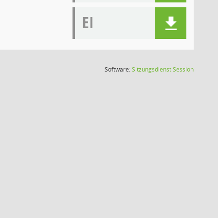
EI
(Wird in
Software:
Sitzungsdienst
Session