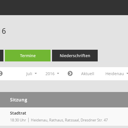
16
Termine
Niederschriften
Juli
2016
Aktuell
Heidenau
Sitzung
Stadtrat
18:30 Uhr
Heidenau, Rathaus, Ratssaal, Dresdner Str. 47