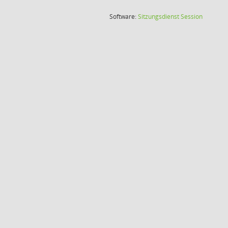
(Wird in
Software:
Sitzungsdienst
Session