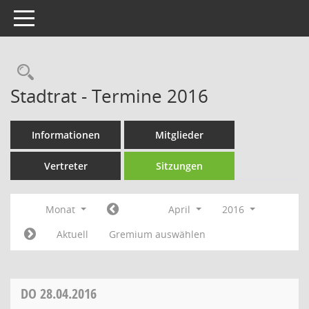
Toggle navigation
Rechercheauswahl
Stadtrat - Termine 2016
Informationen
Mitglieder
Vertreter
Sitzungen
Monat
April
2016
Aktuell
Gremium auswählen
DO
28.04.2016