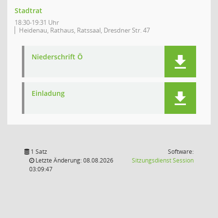
Stadtrat
18:30-19:31 Uhr
Heidenau, Rathaus, Ratssaal, Dresdner Str. 47
Niederschrift Ö
Einladung
1 Satz
Software:
(Wird in
Letzte Änderung: 08.08.2026
Sitzungsdienst
Session
03:09:47