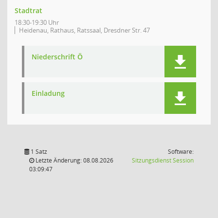
Stadtrat
18:30-19:30 Uhr
Heidenau, Rathaus, Ratssaal, Dresdner Str. 47
Niederschrift Ö
Einladung
1 Satz
Software:
(Wird in
Letzte Änderung: 08.08.2026
Sitzungsdienst
Session
03:09:47