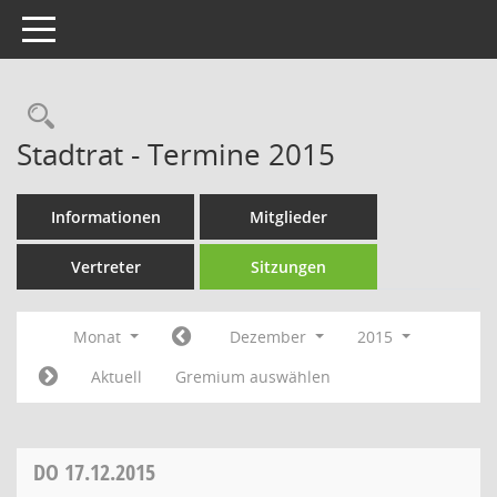
Toggle navigation
Rechercheauswahl
Stadtrat - Termine 2015
Informationen
Mitglieder
Vertreter
Sitzungen
Monat
Dezember
2015
Aktuell
Gremium auswählen
DO
17.12.2015