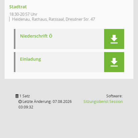
Stadtrat
18:30-20:57 Uhr
Heidenau, Rathaus, Ratssaal, Dresdner Str. 47
Niederschrift Ö
Einladung
1 Satz
Software:
(Wird in
Letzte Änderung: 07.08.2026
Sitzungsdienst
Session
03:09:32