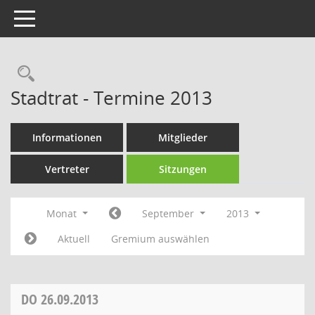
Toggle navigation
Rechercheauswahl
Stadtrat - Termine 2013
Informationen
Mitglieder
Vertreter
Sitzungen
Monat
September
2013
Aktuell
Gremium auswählen
DO
26.09.2013