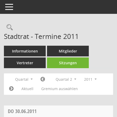
Toggle navigation
Rechercheauswahl
Stadtrat - Termine 2011
Informationen
Mitglieder
Vertreter
Sitzungen
Quartal
Quartal 2
2011
Aktuell
Gremium auswählen
DO
30.06.2011