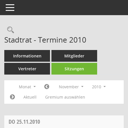
Toggle navigation
Rechercheauswahl
Stadtrat - Termine 2010
Informationen
Mitglieder
Vertreter
Sitzungen
Monat
November
2010
Aktuell
Gremium auswählen
DO
25.11.2010