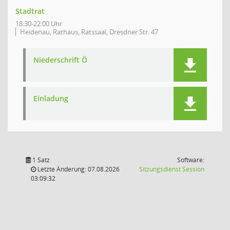
Stadtrat
18:30-22:00 Uhr
Heidenau, Rathaus, Ratssaal, Dresdner Str. 47
Niederschrift Ö
Einladung
1 Satz
Software:
(Wird in
Letzte Änderung: 07.08.2026
Sitzungsdienst
Session
03:09:32