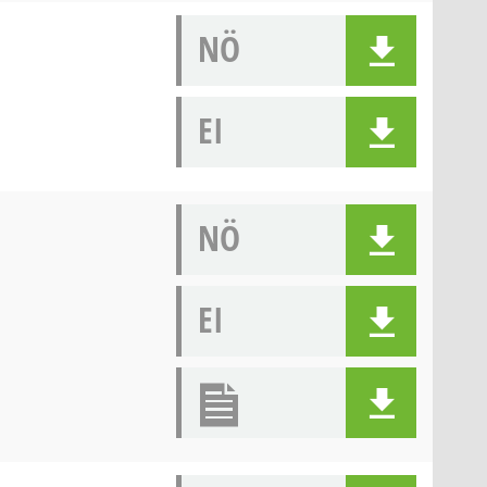
NÖ
EI
NÖ
EI