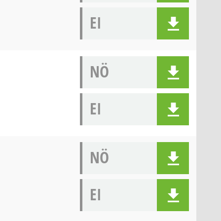
EI
NÖ
EI
NÖ
EI