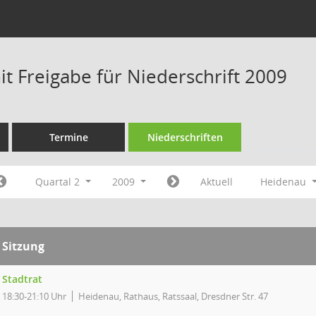
t Freigabe für Niederschrift 2009
Termine
Niederschriften
Quartal 2
2009
Aktuell
Heidenau
Sitzung
Stadtrat
18:30-21:10 Uhr
Heidenau, Rathaus, Ratssaal, Dresdner Str. 47