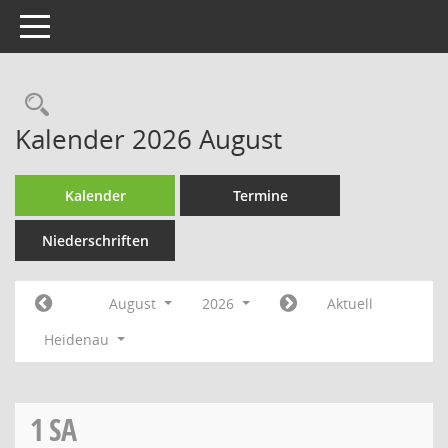
Toggle navigation
Rechercheauswahl
Kalender 2026 August
Kalender
Termine
Niederschriften
August
2026
Aktuell
Heidenau
1
SA