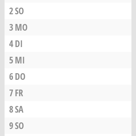
2
SO
3
MO
4
DI
5
MI
6
DO
7
FR
8
SA
9
SO