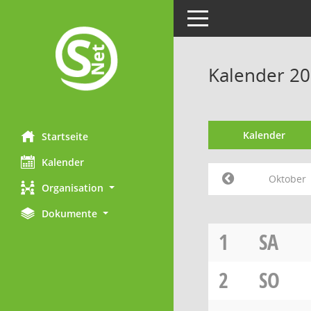
Toggle navigation
Kalender 2
Kalender
Startseite
Kalender
Oktober
Organisation
Dokumente
1
SA
2
SO