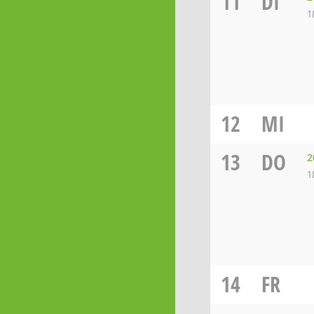
11
DI
1
12
MI
13
DO
2
1
14
FR