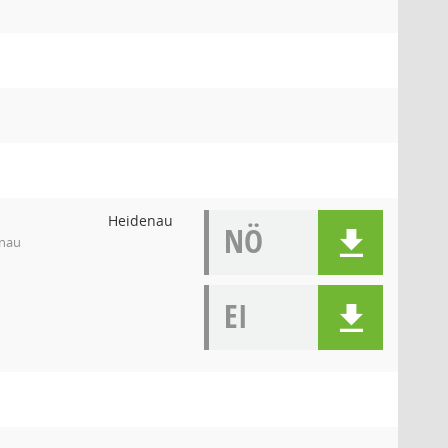
Heidenau
NÖ
enau
EI