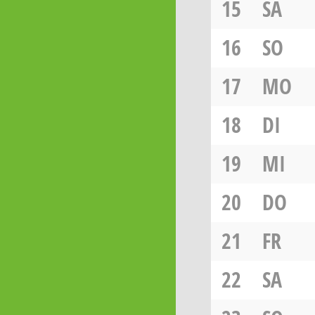
15
SA
16
SO
17
MO
18
DI
19
MI
20
DO
21
FR
22
SA