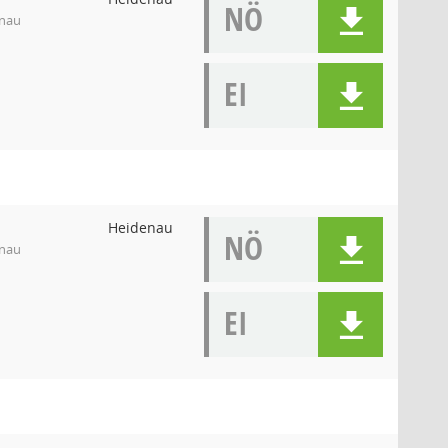
NÖ
enau
EI
Heidenau
NÖ
enau
EI