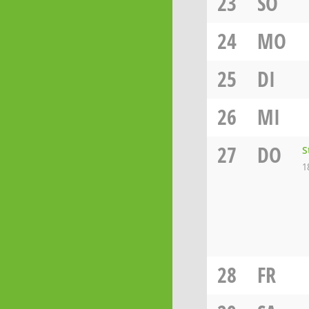
23
SO
24
MO
25
DI
26
MI
27
DO
S
1
28
FR