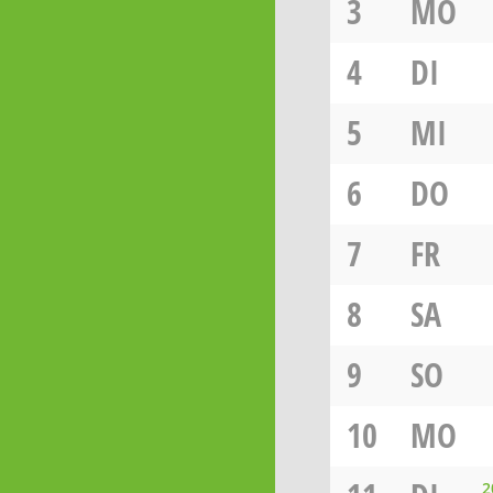
3
MO
4
DI
5
MI
6
DO
7
FR
8
SA
9
SO
10
MO
2